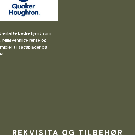
t enkelte bedre kjent som
l. Miljøvennlige rense og
emidler til saggblader og
er.
REKVISITA OG TILBEHØR