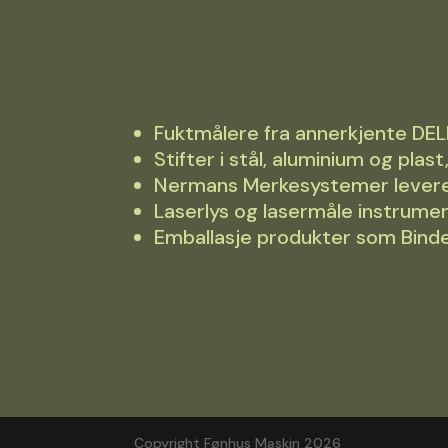
Fuktmålere fra annerkjente 
Stifter i stål, aluminium og pla
Nermans Merkesystemer leverer 
Laserlys og lasermåle instrume
Emballasje produkter som Binde
Copyright Fønhus Maskin 2026