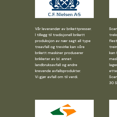
Vår leverandør av brikettpresser.
Scan
I tillegg til tradisjonell brikett
trek
produksjon av nær sagt all type
fles
treavfall og trevirke kan våre
trei
brikett maskiner produserer
kan f
brikketer av bl. annet
mask
landbruksavfall og andre
lage
krevende avfallsprodukter.
ette
Vi gjør avfall om til verdi.
Scan
30 S