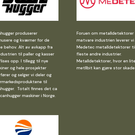
hugger produserer
Foruen om metalldetektorer t
nusere og kværner for de
matvare industrien leverer vi
te behov. Alt av avkapp fra
Medetec metalldetektorer ti
ndustrien til paller og kasser
fleste andre industrier.
lises opp. I tillegg til nye
Metalldetektorer, hvor en lit
iner og hele prosjekter
metllbit kan gjøre stor skade
rfører og selger vi deler og
rmarkedsproduktene til
hugger. Totalt finnes det ca
canhugger maskiner i Norge.