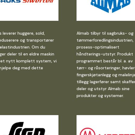
s leverer huggere, sold,
Almab tilbyr til sagbruks- og
eduserere og transportører
tømmerforedlingsindustrien,
trelastindustrien. Om du
prosess-optimalisert
ger deler til en eldre maskin
håndterings-utstyr. Produkt
r et nytt komplett system, vi
programmet består bl. a. av
hjelpe deg med dette
tørr- og råsorteringer, høvleri
fingerskjøtanlegg og malelinjer
tillegg lagerfører samt skaffe
deler og utstyr Almab sine
produkter og systemer.