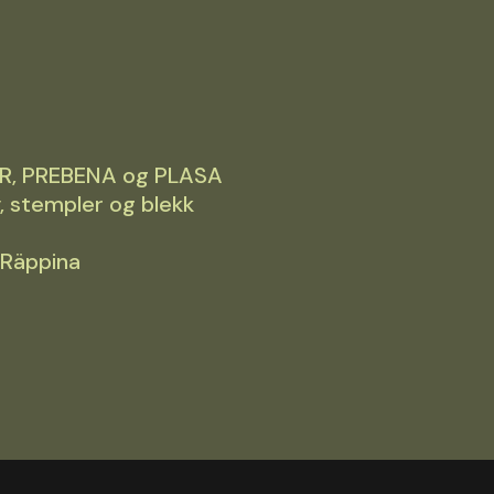
 OMER, PREBENA og PLASA
, stempler og blekk
 Räppina